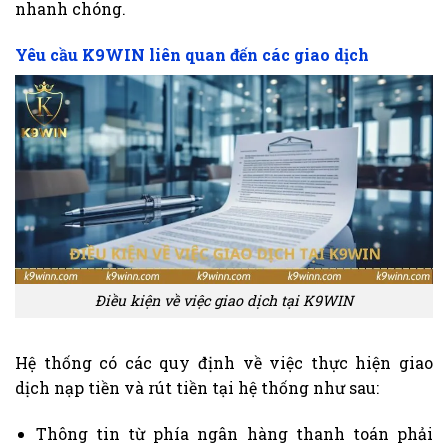
nhanh chóng.
Yêu cầu K9WIN liên quan đến các giao dịch
Điều kiện về việc giao dịch tại K9WIN
Hệ thống có các quy định về việc thực hiện giao
dịch nạp tiền và rút tiền tại hệ thống như sau:
Thông tin từ phía ngân hàng thanh toán phải