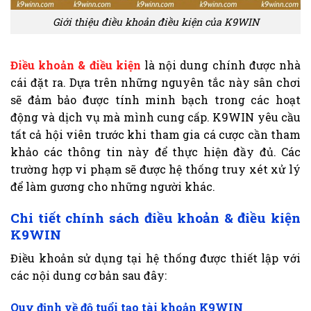
Giới thiệu điều khoản điều kiện của K9WIN
Điều khoản & điều kiện
là nội dung chính được nhà
cái đặt ra. Dựa trên những nguyên tắc này sân chơi
sẽ đảm bảo được tính minh bạch trong các hoạt
động và dịch vụ mà mình cung cấp. K9WIN yêu cầu
tất cả hội viên trước khi tham gia cá cược cần tham
khảo các thông tin này để thực hiện đầy đủ. Các
trường hợp vi phạm sẽ được hệ thống truy xét xử lý
để làm gương cho những người khác.
Chi tiết chính sách điều khoản & điều kiện
K9WIN
Điều khoản sử dụng tại hệ thống được thiết lập với
các nội dung cơ bản sau đây:
Quy định về độ tuổi tạo tài khoản K9WIN