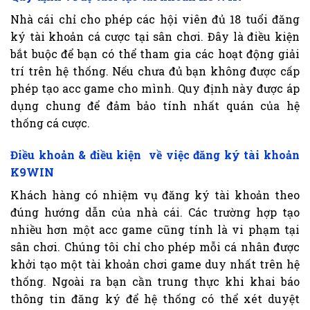
Nhà cái chỉ cho phép các hội viên đủ 18 tuổi đăng
ký tài khoản cá cược tại sân chơi. Đây là điều kiện
bắt buộc để bạn có thể tham gia các hoạt động giải
trí trên hệ thống. Nếu chưa đủ bạn không được cấp
phép tạo acc game cho mình. Quy định này được áp
dụng chung để đảm bảo tính nhất quán của hệ
thống cá cược.
Điều khoản & điều kiện về việc đăng ký tài khoản
K9WIN
Khách hàng có nhiệm vụ đăng ký tài khoản theo
đúng hướng dẫn của nhà cái. Các trường hợp tạo
nhiều hơn một acc game cũng tính là vi phạm tại
sân chơi. Chúng tôi chỉ cho phép mỗi cá nhân được
khởi tạo một tài khoản chơi game duy nhất trên hệ
thống. Ngoài ra bạn cần trung thực khi khai báo
thông tin đăng ký để hệ thống có thể xét duyệt