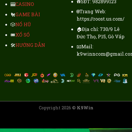
☎️SĐT: 982899123
🎰
CASINO
🌐Trang Web:
🐔
GAME BÀI
https://roost.us.com/
🎲
NỔ HŨ
🏠Địa chỉ: 730/9 Lê
🎟️
XỔ SỐ
Đức Thọ, P15, Gò Vấp
🛠️
HƯỚNG DẪN
📧Mail:
k9winncom@gmail.co
Copyright 2026 ©
K9Win