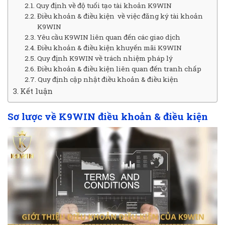
Quy định về độ tuổi tạo tài khoản K9WIN
Điều khoản & điều kiện về việc đăng ký tài khoản
K9WIN
Yêu cầu K9WIN liên quan đến các giao dịch
Điều khoản & điều kiện khuyến mãi K9WIN
Quy định K9WIN về trách nhiệm pháp lý
Điều khoản & điều kiện liên quan đến tranh chấp
Quy định cập nhật điều khoản & điều kiện
Kết luận
Sơ lược về K9WIN điều khoản & điều kiện